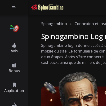
Spinogambino
»
Connexion et insc
Spinogambino Logi
Spinogambino login donne accès à un
Avis
mobile du site. Le formulaire de conn
deux étapes. Après s’être connecté, l
cashback, ainsi que de milliers de je
Bonus
Application