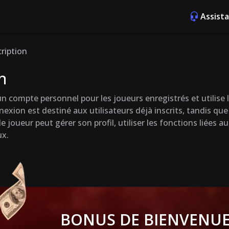
Assist
ription
n
 compte personnel pour les joueurs enregistrés et utilise l
exion est destiné aux utilisateurs déjà inscrits, tandis que
e joueur peut gérer son profil, utiliser les fonctions liées 
ux.
BONUS DE BIENVENU