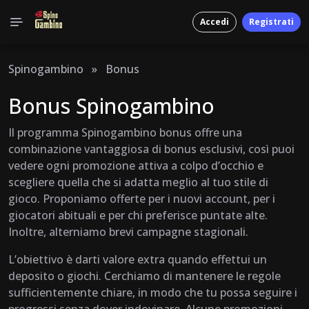
Accedi
Registrati
Spinogambino
»
Bonus
Bonus Spinogambino
Il programma Spinogambino bonus offre una
combinazione vantaggiosa di bonus esclusivi, così puoi
vedere ogni promozione attiva a colpo d’occhio e
scegliere quella che si adatta meglio al tuo stile di
gioco. Proponiamo offerte per i nuovi account, per i
giocatori abituali e per chi preferisce puntate alte.
Inoltre, alterniamo brevi campagne stagionali.
L’obiettivo è darti valore extra quando effettui un
deposito o giochi. Cerchiamo di mantenere le regole
sufficientemente chiare, in modo che tu possa seguire i